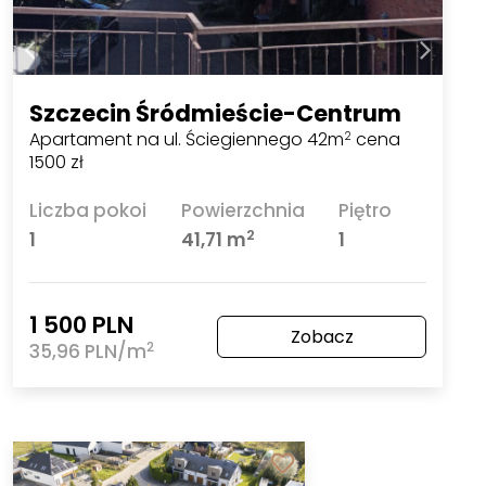
Szczecin Śródmieście-Centrum
Apartament na ul. Ściegiennego 42m
cena
2
1500 zł
Liczba pokoi
Powierzchnia
Piętro
2
1
41,71 m
1
1 500 PLN
Zobacz
2
35,96 PLN/m