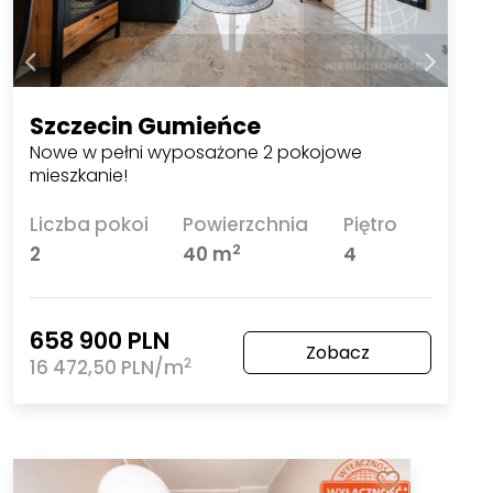
Szczecin Gumieńce
Nowe w pełni wyposażone 2 pokojowe
mieszkanie!
Liczba pokoi
Powierzchnia
Piętro
2
2
40 m
4
658 900 PLN
Zobacz
2
16 472,50 PLN/m