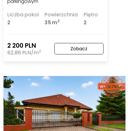
parkingowym
Liczba pokoi
Powierzchnia
Piętro
2
2
35 m
2
2 200 PLN
Zobacz
2
62,86 PLN/m