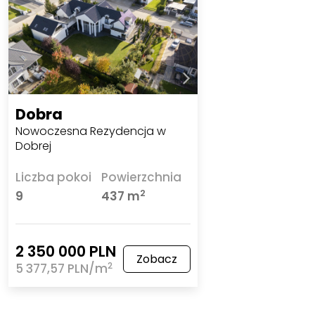
Dobra
Nowoczesna Rezydencja w
Dobrej
Liczba pokoi
Powierzchnia
2
9
437 m
2 350 000 PLN
Zobacz
2
5 377,57 PLN/m