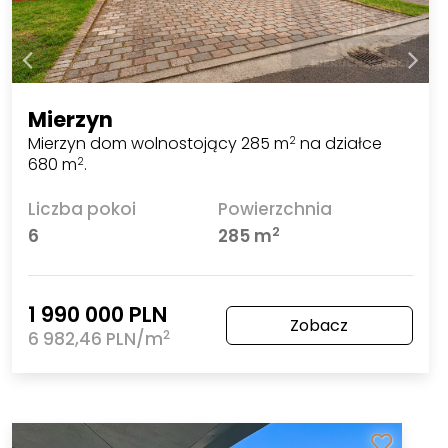
Mierzyn
Mierzyn dom wolnostojący 285 m
na działce
2
680 m
.
2
Liczba pokoi
Powierzchnia
2
6
285 m
1 990 000 PLN
Zobacz
2
6 982,46 PLN/m