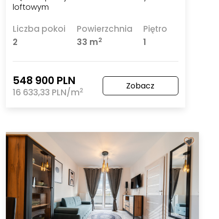
loftowym
Liczba pokoi
Powierzchnia
Piętro
2
2
33 m
1
548 900 PLN
Zobacz
2
16 633,33 PLN/m