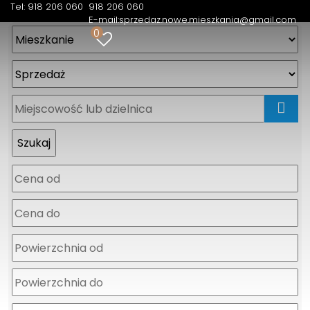
Tel: 918 206 060
918 206 060
E-mail:
sprzedaz.nowe.mieszkania@gmail.com
0
mapa