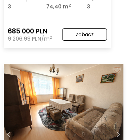
2
3
74,40 m
3
685 000 PLN
Zobacz
2
9 206,99 PLN/m