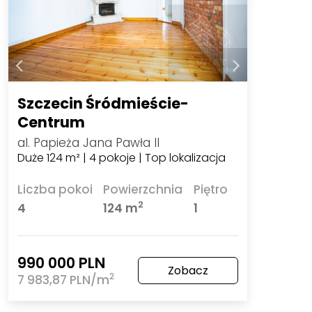
Szczecin Śródmieście-
Centrum
al. Papieża Jana Pawła II
Duże 124 m² | 4 pokoje | Top lokalizacja
Liczba pokoi
Powierzchnia
Piętro
2
4
124 m
1
990 000 PLN
Zobacz
2
7 983,87 PLN/m