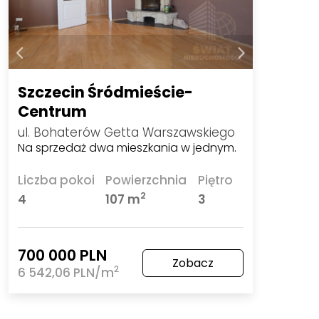
Szczecin Śródmieście-
Centrum
ul. Bohaterów Getta Warszawskiego
Na sprzedaż dwa mieszkania w jednym.
Liczba pokoi
Powierzchnia
Piętro
2
4
107 m
3
700 000 PLN
Zobacz
2
6 542,06 PLN/m