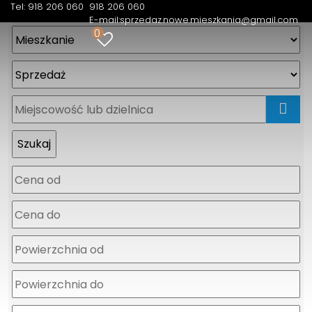
Tel: 918 206 060
918 206 060
E-mail:
sprzedaz.nowe.mieszkania@gmail.com
0
mapa