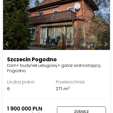
Szczecin Pogodno
Dom+ budynek usługowy+ garaż wolnostojący,
Pogodno
Liczba pokoi
Powierzchnia
2
6
271 m
1 900 000 PLN
Zobacz