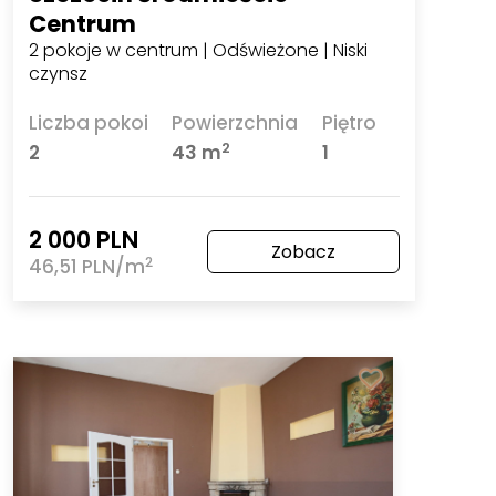
Centrum
2 pokoje w centrum | Odświeżone | Niski
czynsz
Liczba pokoi
Powierzchnia
Piętro
2
2
43 m
1
2 000 PLN
Zobacz
2
46,51 PLN/m