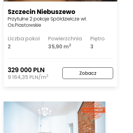
Szczecin Niebuszewo
Przytulne 2 pokoje Spółdzielcze wł.
Os.Piastowskie
Liczba pokoi
Powierzchnia
Piętro
2
2
35,90 m
3
329 000 PLN
Zobacz
2
9 164,35 PLN/m