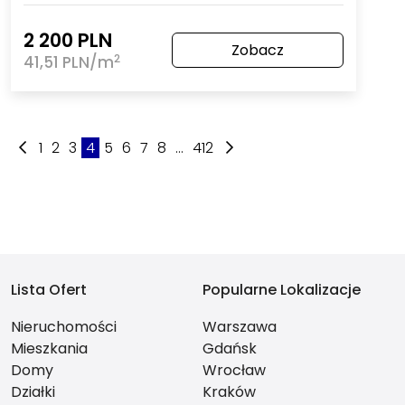
2 200 PLN
Zobacz
2
41,51 PLN/m
1
2
3
4
5
6
7
8
...
412
Lista Ofert
Popularne Lokalizacje
Nieruchomości
Warszawa
Mieszkania
Gdańsk
Domy
Wrocław
Działki
Kraków