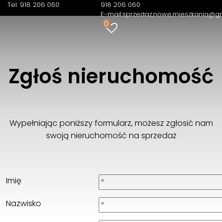
Tel: 918 206 060
918 206 060
E-mail:
sprzedaz.nowe.mieszkania@g
0
E-mail:
sprzedaz.nowe.mieszkania@gmail.com
Tel:
918 206 060
Zgłoś nieruchomość
Wypełniając poniższy formularz, możesz zgłosić nam
swoją nieruchomość na sprzedaż
Imię
Nazwisko