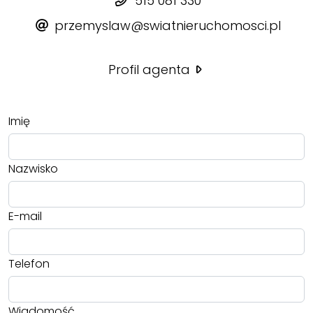
515 081 330
przemyslaw@swiatnieruchomosci.pl
Profil agenta
Imię
Nazwisko
E-mail
Telefon
Wiadomość