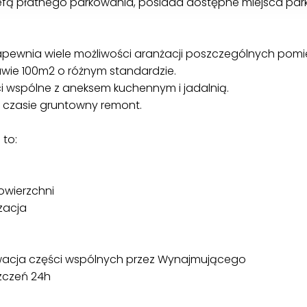
trefą płatnego parkowania, posiada dostępne miejsca par
apewnia wiele możliwości aranżacji poszczególnych pomi
awie 100m2 o różnym standardzie.
i wspólne z aneksem kuchennym i jadalnią.
m czasie gruntowny remont.
 to:
owierzchni
zacja
rwacja części wspólnych przez Wynajmującego
zczeń 24h