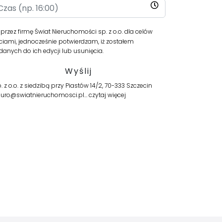
ez firmę Świat Nieruchomości sp. z o.o. dla celów
iami, jednocześnie potwierdzam, iż zostałem
anych do ich edycji lub usunięcia.
o.o. z siedzibą przy Piastów 14/2, 70-333 Szczecin
 biuro@swiatnieruchomosci.pl…
czytaj więcej