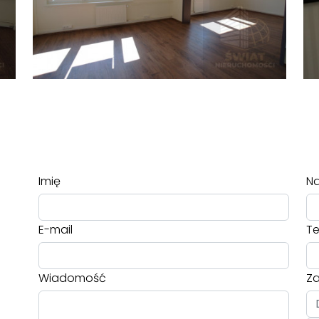
Imię
Na
E-mail
Te
Wiadomość
Za