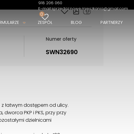
918 206 060
E-mail:
sprzedaz.nowe.mieszkania@gmail.com
0
RMULARZE
ZESPÓŁ
BLOG
PARTNERZY
Numer oferty
SWN32690
h z łatwym dostępem od ulicy.
 dworca PKP i PKS, przy przy
zostałymi dzielnicami