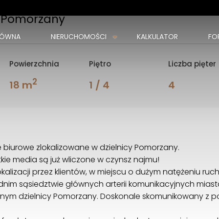
, Pomorzany
ŁÓWNA
NIERUCHOMOŚCI
KALKULATOR
FO
Powierzchnia
Piętro
Liczba pięter
2
18 m
1 / 4
4
 biurowe zlokalizowane w dzielnicy Pomorzany.
kie media są już wliczone w czynsz najmu!
lizacji przez klientów, w miejscu o dużym natężeniu ruc
dnim sąsiedztwie głównych arterii komunikacyjnych miasta,
nym dzielnicy Pomorzany. Doskonale skomunikowany z po