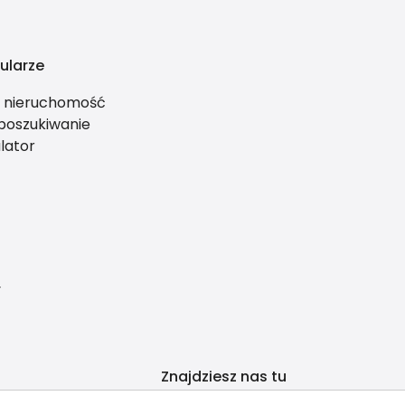
ularze
ś nieruchomość
 poszukiwanie
lator
y
Znajdziesz nas tu