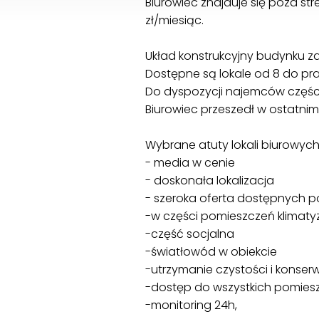
Biurowiec znajduje się poza s
zł/miesiąc.
Układ konstrukcyjny budynku z
Dostępne są lokale od 8 do pr
Do dyspozycji najemców częśc
Biurowiec przeszedł w ostatni
Wybrane atuty lokali biurowych
- media w cenie
- doskonała lokalizacja
- szeroka oferta dostępnych p
-w części pomieszczeń klimaty
-część socjalna
-światłowód w obiekcie
-utrzymanie czystości i konse
-dostęp do wszystkich pomies
-monitoring 24h,