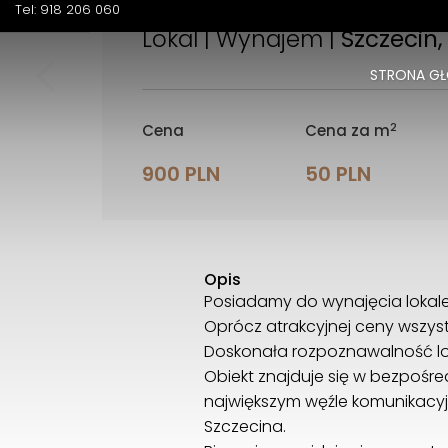
Tel: 918 206 060
Lokal | Wynajem |
Szczecin
STRONA G
2
Cena
Cena za m
900 PLN
50 PLN
Opis
Posiadamy do wynajęcia lokale
Oprócz atrakcyjnej ceny wszyst
Doskonała rozpoznawalność loka
Obiekt znajduje się w bezpośre
największym węźle komunikacyj
Szczecina.