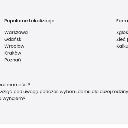
Popularne Lokalizacje
Form
Warszawa
Zgło
Gdańsk
Zleć
Wrocław
Kalku
Kraków
Poznań
ieruchomości?
y wziąć pod uwagę podczas wyboru domu dla dużej rodzin
na wynajem?