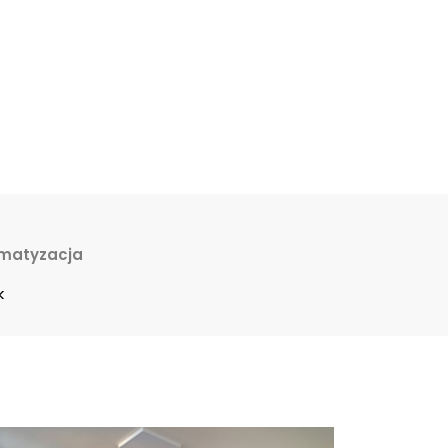
imatyzacja
k