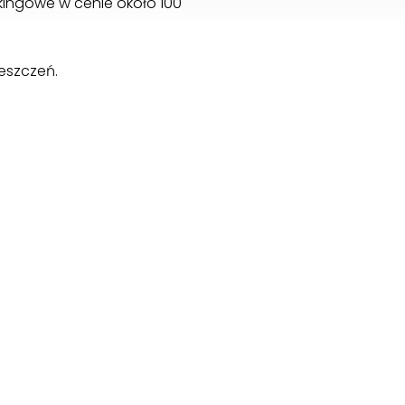
kingowe w cenie około 100
eszczeń.