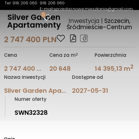
Tel: 918 206 060
918 206 060
E-mail:
sprzedaz.nowe.mieszkania@gmail.com
0
Silver Garden
Inwestycja |
Szczecin,
Apartamenty
Śródmieście-Centrum
2 747 400 PLN
2
Cena
Cena za m
Powierzchnia
2
2 747 400 PLN
20 648
14 395,13 m
Nazwa inwestycji
Dostępne od
Silver Garden Apartamenty
2027-05-31
Numer oferty
SWN32328