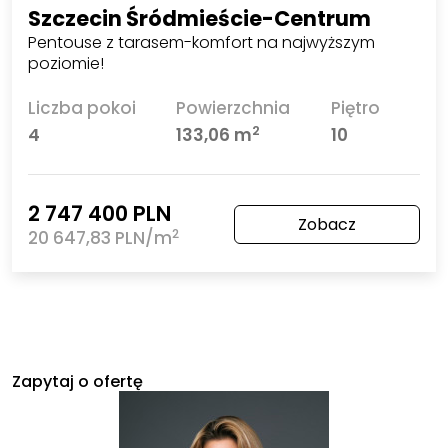
Szczecin Śródmieście-Centrum
Pentouse z tarasem-komfort na najwyższym
poziomie!
Liczba pokoi
Powierzchnia
Piętro
2
4
133,06 m
10
2 747 400 PLN
Zobacz
2
20 647,83 PLN/m
Zapytaj o ofertę