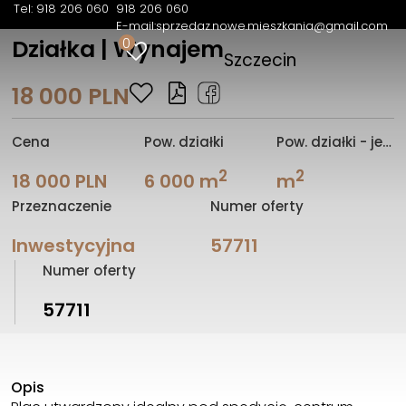
Tel: 918 206 060
918 206 060
E-mail:
sprzedaz.nowe.mieszkania@gmail.com
0
Działka | Wynajem
Szczecin
18 000 PLN
Cena
Pow. działki
Pow. działki - jednostka
2
2
18 000 PLN
6 000 m
m
Przeznaczenie
Numer oferty
Inwestycyjna
57711
Numer oferty
57711
Opis