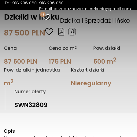
Tel: 918 206 060
918 206 060
E-mail:
sprzedaz.nowe.mieszkania@gmail.com
0
Działki w Insku
Działka | Sprzedaż |
Ińsko
87 500 PLN
2
Cena
Cena za m
Pow. działki
2
87 500 PLN
175 PLN
500 m
Pow. działki - jednostka
Kształt działki
2
m
Nieregularny
Numer oferty
SWN32809
Opis