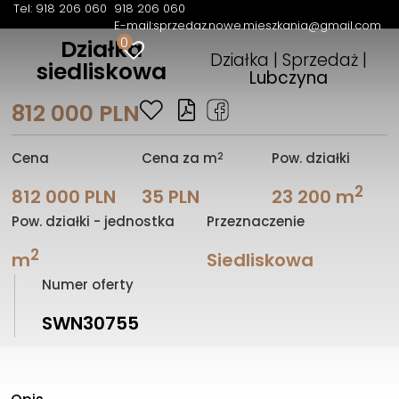
Tel: 918 206 060
918 206 060
E-mail:
sprzedaz.nowe.mieszkania@gmail.com
0
Działka
Działka | Sprzedaż |
siedliskowa
Lubczyna
812 000 PLN
2
Cena
Cena za m
Pow. działki
2
812 000 PLN
35 PLN
23 200 m
Pow. działki - jednostka
Przeznaczenie
2
m
Siedliskowa
Numer oferty
SWN30755