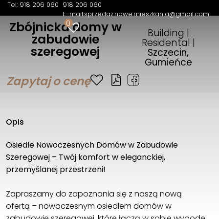
Tel: 918 206 060
918 206 060
E-mail:
sprzedaz.nowe.mieszkania@gmail.com
0
Zbójnicka domy w
Building |
zabudowie
Residental |
szeregowej
Szczecin,
Gumieńce
Zapytaj o cenę
Opis
Osiedle Nowoczesnych Domów w Zabudowie
Szeregowej – Twój komfort w eleganckiej,
przemyślanej przestrzeni!
Zapraszamy do zapoznania się z naszą nową
ofertą – nowoczesnym osiedlem domów w
zabudowie szeregowej, które łączą w sobie wygodę