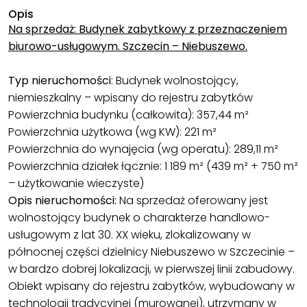
Opis
Na sprzedaż: Budynek zabytkowy z przeznaczeniem
biurowo-usługowym. Szczecin – Niebuszewo.
Typ nieruchomości
: Budynek wolnostojący,
niemieszkalny – wpisany do rejestru zabytków
Powierzchnia budynku (całkowita): 357,44 m²
Powierzchnia użytkowa (wg KW): 221 m²
Powierzchnia do wynajęcia (wg operatu): 289,11 m²
Powierzchnia działek łącznie: 1 189 m² (439 m² + 750 m²
– użytkowanie wieczyste)
Opis nieruchomości:
Na sprzedaż oferowany jest
wolnostojący budynek o charakterze handlowo-
usługowym z lat 30. XX wieku, zlokalizowany w
północnej części dzielnicy Niebuszewo w Szczecinie –
w bardzo dobrej lokalizacji, w pierwszej linii zabudowy.
Obiekt wpisany do rejestru zabytków, wybudowany w
technologii tradycyjnej (murowanej), utrzymany w