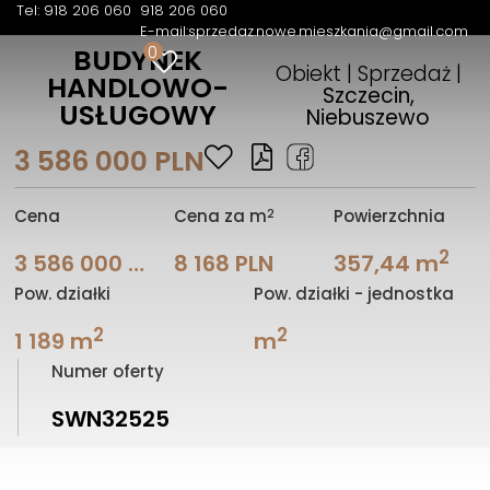
Tel: 918 206 060
918 206 060
E-mail:
sprzedaz.nowe.mieszkania@gmail.com
0
BUDYNEK
Obiekt | Sprzedaż |
HANDLOWO-
Szczecin,
USŁUGOWY
Niebuszewo
3 586 000 PLN
2
Cena
Cena za m
Powierzchnia
2
3 586 000 PLN
8 168 PLN
357,44 m
Pow. działki
Pow. działki - jednostka
2
2
1 189 m
m
Numer oferty
SWN32525