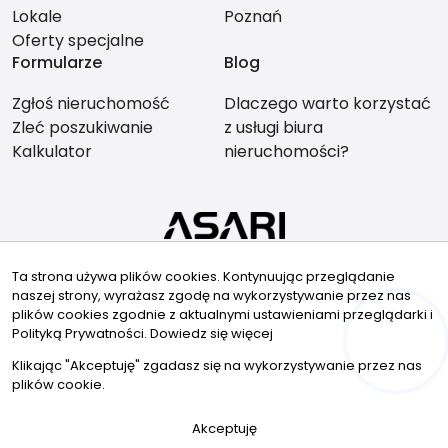
Lokale
Poznań
Oferty specjalne
Formularze
Blog
Zgłoś nieruchomość
Dlaczego warto korzystać
Zleć poszukiwanie
z usługi biura
Kalkulator
nieruchomości?
Znajdziesz nas tu
Ta strona używa plików cookies. Kontynuując przeglądanie
naszej strony, wyrażasz zgodę na wykorzystywanie przez nas
plików cookies zgodnie z aktualnymi ustawieniami przeglądarki i
Polityką Prywatności.
Dowiedz się więcej
Hej! Chętnie Ci pomogę
© 2026 Wszystkie prawa zastrzeżone | Program dla biur
Klikając "Akceptuję" zgadasz się na wykorzystywanie przez nas
nieruchomości - asaricrm.com
plików cookie.
Zadzwoń
Akceptuję
Wiadomość