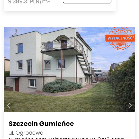
2
9 389,31 PLN/m
Szczecin Gumieńce
ul. Ogrodowa
2