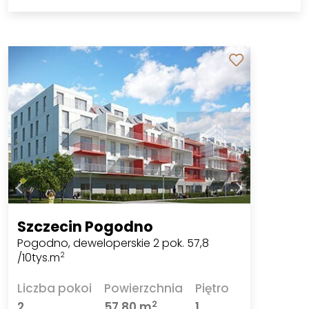
Szczecin Pogodno
Pogodno, deweloperskie 2 pok. 57,8
/10tys.m
2
Liczba pokoi
Powierzchnia
Piętro
2
2
57,80 m
1