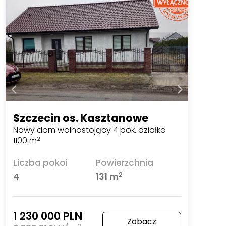
Szczecin os. Kasztanowe
Nowy dom wolnostojący 4 pok. działka
1100 m
2
Liczba pokoi
Powierzchnia
2
4
131 m
1 230 000 PLN
Zobacz