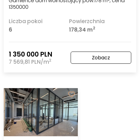
Gumieńce dom wolnostojący pow.178 m
, cena
1350000
Liczba pokoi
Powierzchnia
2
6
178,34 m
1 350 000 PLN
Zobacz
2
7 569,81 PLN/m