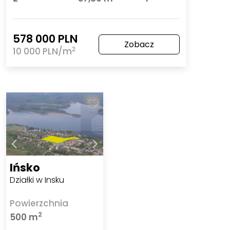
578 000 PLN
Zobacz
2
10 000 PLN/m
Ińsko
Działki w Insku
Powierzchnia
2
500 m