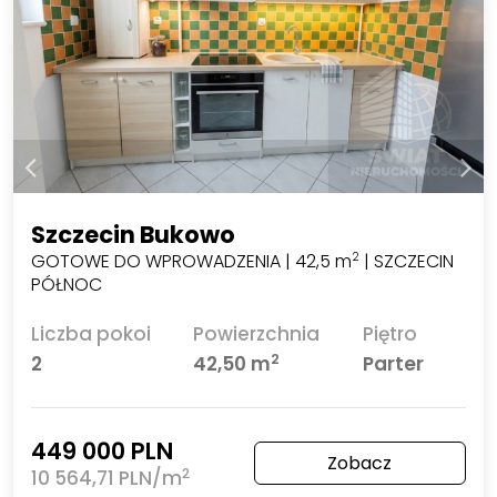
Szczecin Bukowo
GOTOWE DO WPROWADZENIA | 42,5 m
| SZCZECIN
2
PÓŁNOC
Liczba pokoi
Powierzchnia
Piętro
2
2
42,50 m
Parter
449 000 PLN
Zobacz
2
10 564,71 PLN/m