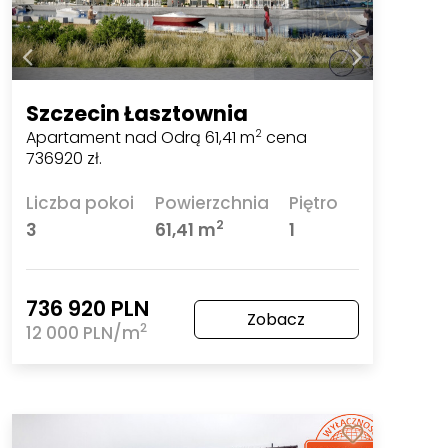
Szczecin Łasztownia
Apartament nad Odrą 61,41 m
cena
2
736920 zł.
Liczba pokoi
Powierzchnia
Piętro
2
3
61,41 m
1
736 920 PLN
Zobacz
2
12 000 PLN/m