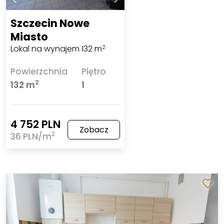
Szczecin Nowe
Miasto
Lokal na wynajem 132 m
2
Powierzchnia
Piętro
2
132 m
1
4 752 PLN
Zobacz
2
36 PLN/m