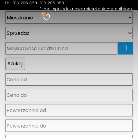
Tel: 918 206 060
918 206 060
E-mail:
sprzedaz.nowe.mieszkania@gmail.com
0
mapa