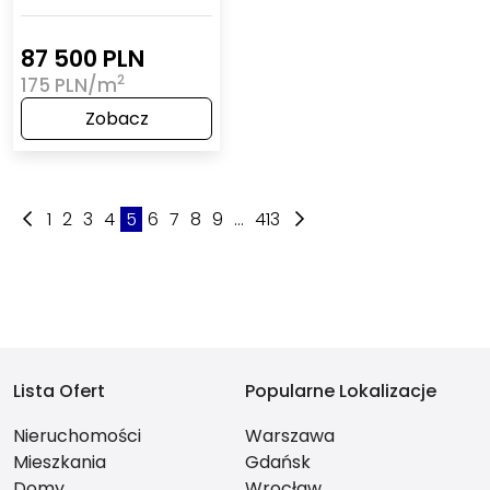
87 500 PLN
2
175 PLN/m
Zobacz
1
2
3
4
5
6
7
8
9
...
413
Lista Ofert
Popularne Lokalizacje
Nieruchomości
Warszawa
Mieszkania
Gdańsk
Domy
Wrocław