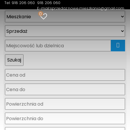
Tel: 918 206 060
918 206 060
E-mail:
sprzedaz.nowe.mieszkania@gmail.com
0
mapa