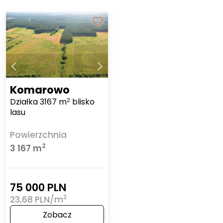
Komarowo
Działka 3167 m
blisko
2
lasu
Powierzchnia
2
3 167 m
75 000 PLN
2
23,68 PLN/m
Zobacz