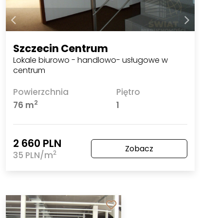
Szczecin Centrum
Lokale biurowo - handlowo- usługowe w
centrum
Powierzchnia
Piętro
2
76 m
1
2 660 PLN
Zobacz
2
35 PLN/m