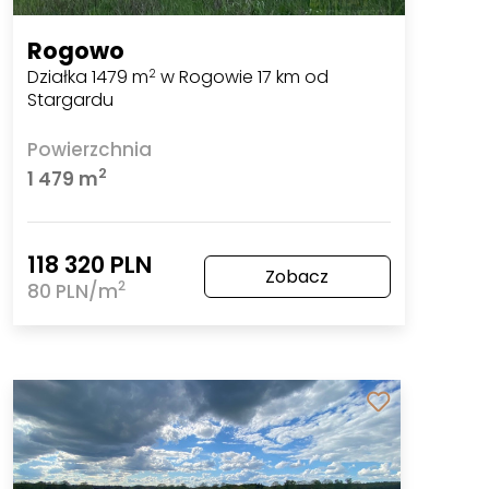
Rogowo
Działka 1479 m
w Rogowie 17 km od
2
Stargardu
Powierzchnia
2
1 479 m
118 320 PLN
Zobacz
2
80 PLN/m