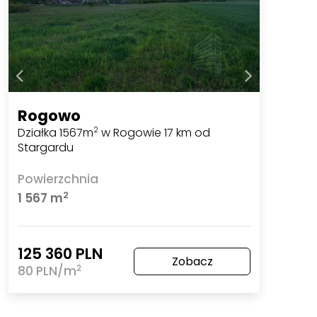
Rogowo
Działka 1567m
w Rogowie 17 km od
2
Stargardu
Powierzchnia
2
1 567 m
125 360 PLN
Zobacz
2
80 PLN/m