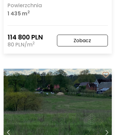
Powierzchnia
2
1 435 m
114 800 PLN
Zobacz
2
80 PLN/m