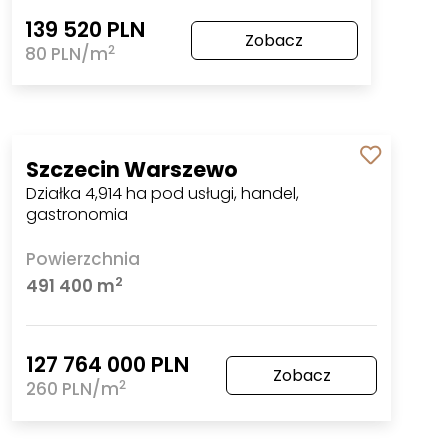
139 520 PLN
Zobacz
2
80 PLN/m
Szczecin Warszewo
Działka 4,914 ha pod usługi, handel,
gastronomia
Powierzchnia
2
491 400 m
127 764 000 PLN
Zobacz
2
260 PLN/m