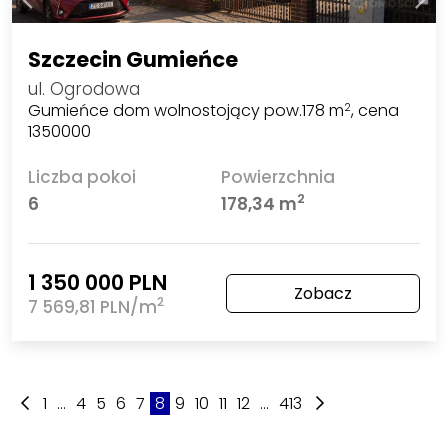
Szczecin Gumieńce
ul. Ogrodowa
Gumieńce dom wolnostojący pow.178 m
, cena
2
1350000
Liczba pokoi
Powierzchnia
2
6
178,34 m
1 350 000 PLN
Zobacz
2
7 569,81 PLN/m
1
...
4
5
6
7
8
9
10
11
12
...
413