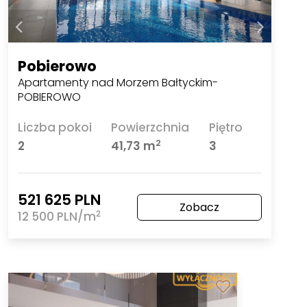
Pobierowo
Apartamenty nad Morzem Bałtyckim-
POBIEROWO
Liczba pokoi
Powierzchnia
Piętro
2
2
41,73 m
3
521 625 PLN
Zobacz
2
12 500 PLN/m