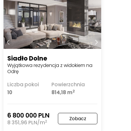
Siadło Dolne
Wyjątkowa rezydencja z widokiem na
Odrę
Liczba pokoi
Powierzchnia
2
10
814,18 m
6 800 000 PLN
Zobacz
2
8 351,96 PLN/m