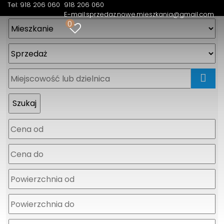
Tel: 918 206 060
918 206 060
E-mail:
sprzedaz.nowe.mieszkania@gmail.com
0
mapa