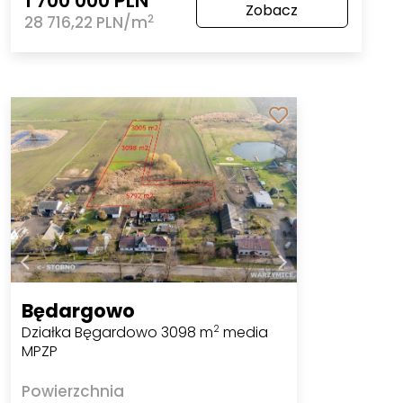
1 700 000 PLN
Zobacz
2
28 716,22 PLN/m
Będargowo
Działka Bęgardowo 3098 m
media
2
MPZP
Powierzchnia