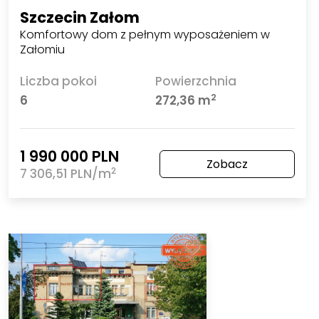
Szczecin Załom
Komfortowy dom z pełnym wyposażeniem w
Załomiu
Liczba pokoi
Powierzchnia
2
6
272,36 m
1 990 000 PLN
Zobacz
2
7 306,51 PLN/m