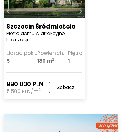
Szczecin Śródmieście
Piętro domu w atrakcyjnej
lokalizacji
Liczba pokoi
Powierzchnia
Piętro
2
5
180 m
1
990 000 PLN
Zobacz
2
5 500 PLN/m