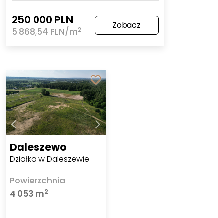
250 000 PLN
Zobacz
2
5 868,54 PLN/m
Daleszewo
Działka w Daleszewie
Powierzchnia
2
4 053 m