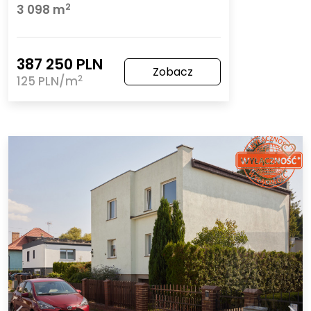
2
3 098 m
387 250 PLN
Zobacz
2
125 PLN/m