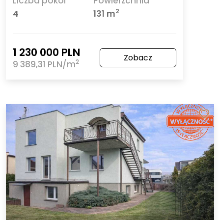
Liczba pokoi
Powierzchnia
2
4
131 m
1 230 000 PLN
Zobacz
2
9 389,31 PLN/m