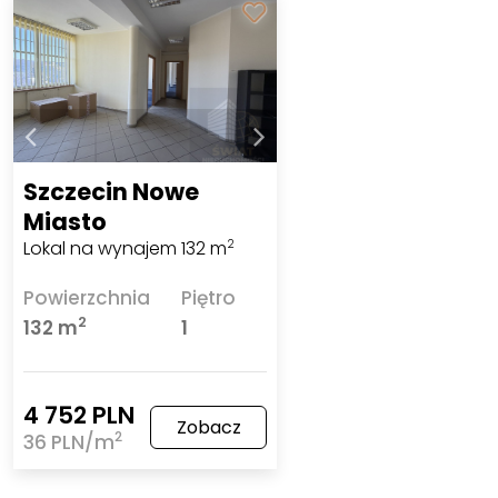
Szczecin Nowe
Miasto
Lokal na wynajem 132 m
2
Powierzchnia
Piętro
2
132 m
1
4 752 PLN
Zobacz
2
36 PLN/m