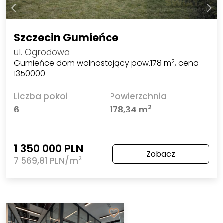
Szczecin Gumieńce
ul. Ogrodowa
Gumieńce dom wolnostojący pow.178 m
, cena
2
1350000
Liczba pokoi
Powierzchnia
2
6
178,34 m
1 350 000 PLN
Zobacz
2
7 569,81 PLN/m