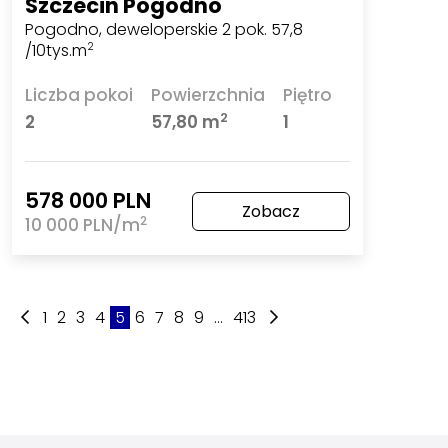
Szczecin Pogodno
Pogodno, deweloperskie 2 pok. 57,8
/10tys.m
2
Liczba pokoi
Powierzchnia
Piętro
2
2
57,80 m
1
578 000 PLN
Zobacz
2
10 000 PLN/m
1
2
3
4
5
6
7
8
9
...
413