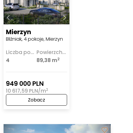
Mierzyn
Bliźniak, 4 pokoje, Mierzyn
Liczba pokoi
Powierzchnia
2
4
89,38 m
949 000 PLN
2
10 617,59 PLN/m
Zobacz