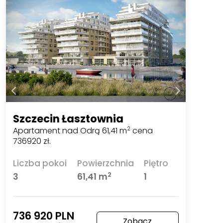
Szczecin Łasztownia
Apartament nad Odrą 61,41 m
cena
2
736920 zł.
Liczba pokoi
Powierzchnia
Piętro
2
3
61,41 m
1
736 920 PLN
Zobacz