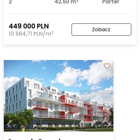
2
2
42,50 m
Parter
449 000 PLN
Zobacz
2
10 564,71 PLN/m