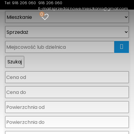
Tel: 918 206 060
918 206 060
E-mail:
sprzedaz.nowe.mieszkania@gmail.com
0
mapa