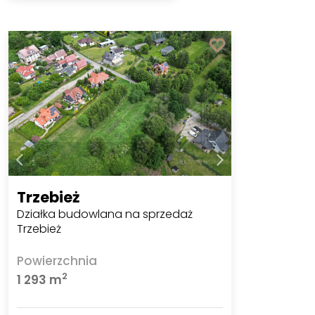
Trzebież
Działka budowlana na sprzedaż
Trzebież
Powierzchnia
2
1 293 m