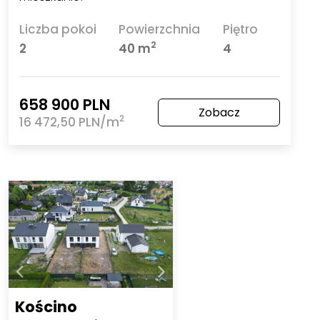
Liczba pokoi
Powierzchnia
Piętro
2
2
40 m
4
658 900 PLN
Zobacz
2
16 472,50 PLN/m
Kościno