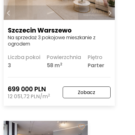
Szczecin Warszewo
Na sprzedaż 3 pokojowe mieszkanie z
ogrodem
Liczba pokoi
Powierzchnia
Piętro
2
3
58 m
Parter
699 000 PLN
Zobacz
2
12 051,72 PLN/m