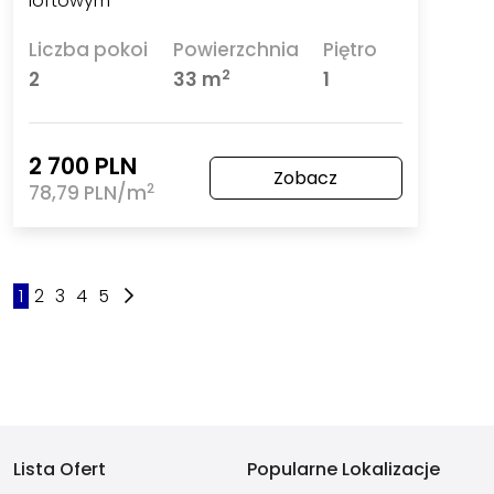
loftowym
Liczba pokoi
Powierzchnia
Piętro
2
2
33 m
1
2 700 PLN
Zobacz
2
78,79 PLN/m
1
2
3
4
5
Lista Ofert
Popularne Lokalizacje