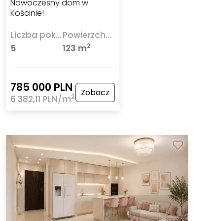
Nowoczesny dom w
Kościnie!
Liczba pokoi
Powierzchnia
2
5
123 m
785 000 PLN
Zobacz
2
6 382,11 PLN/m