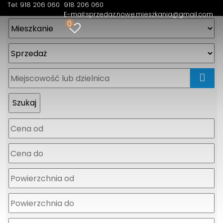
Tel: 918 206 060
918 206 060
E-mail:
sprzedaz.nowe.mieszkania@gmail.com
0
mapa