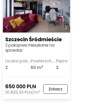
Szczecin Śródmieście
2 pokojowe mieszkanie na
sprzedaż
Liczba pokoi
Powierzchnia
Piętro
2
2
60 m
3
650 000 PLN
Zobacz
2
10 833,33 PLN/m