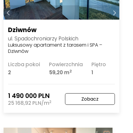
Dziwnów
ul. Spadochroniarzy Polskich
Luksusowy apartament z tarasem i SPA –
Dziwnów
Liczba pokoi
Powierzchnia
Piętro
2
2
59,20 m
1
1 490 000 PLN
Zobacz
2
25 168,92 PLN/m