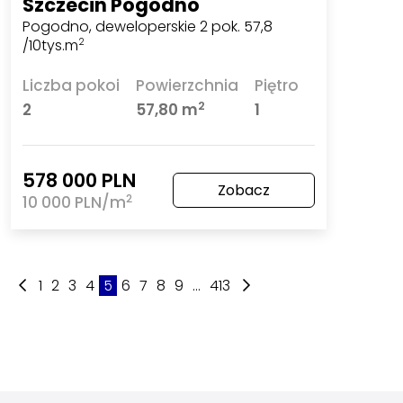
Szczecin Pogodno
Pogodno, deweloperskie 2 pok. 57,8
/10tys.m
2
Liczba pokoi
Powierzchnia
Piętro
2
2
57,80 m
1
578 000 PLN
Zobacz
2
10 000 PLN/m
1
2
3
4
5
6
7
8
9
...
413