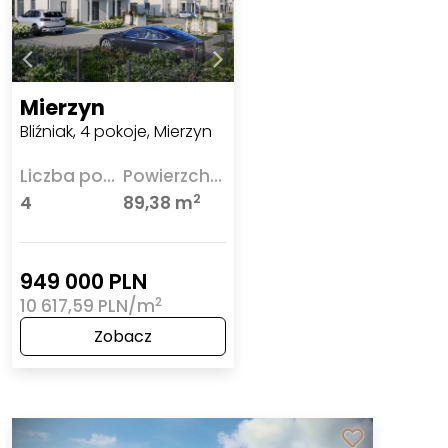
Mierzyn
Bliźniak, 4 pokoje, Mierzyn
Liczba pokoi
Powierzchnia
2
4
89,38 m
949 000 PLN
2
10 617,59 PLN/m
Zobacz