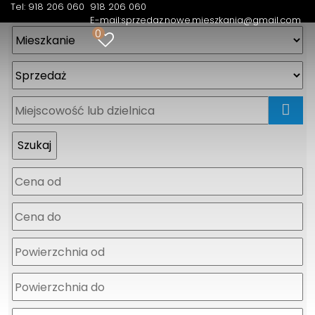
Tel: 918 206 060
918 206 060
E-mail:
sprzedaz.nowe.mieszkania@gmail.com
0
mapa