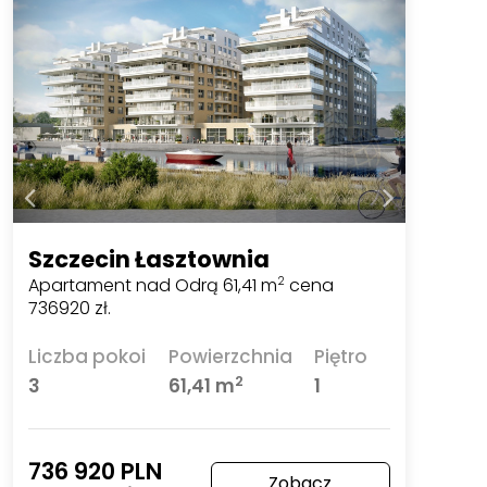
Szczecin Łasztownia
Apartament nad Odrą 61,41 m
cena
2
736920 zł.
Liczba pokoi
Powierzchnia
Piętro
2
3
61,41 m
1
736 920 PLN
Zobacz