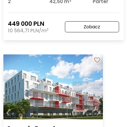
2
2
42,50 m
Parter
449 000 PLN
Zobacz
2
10 564,71 PLN/m