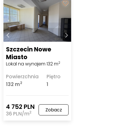
Szczecin Nowe
Miasto
Lokal na wynajem 132 m
2
Powierzchnia
Piętro
2
132 m
1
4 752 PLN
Zobacz
2
36 PLN/m