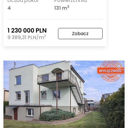
Liczba pokoi
Powierzchnia
2
4
131 m
1 230 000 PLN
Zobacz
2
9 389,31 PLN/m