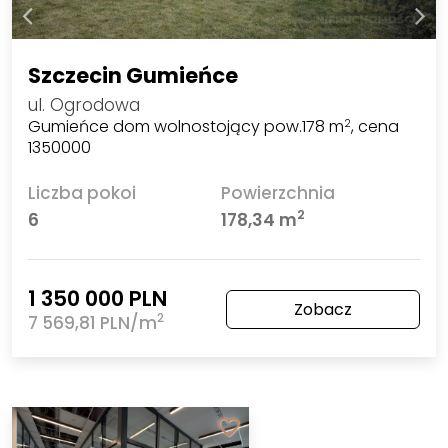
Szczecin Gumieńce
ul. Ogrodowa
Gumieńce dom wolnostojący pow.178 m
, cena
2
1350000
Liczba pokoi
Powierzchnia
2
6
178,34 m
1 350 000 PLN
Zobacz
2
7 569,81 PLN/m