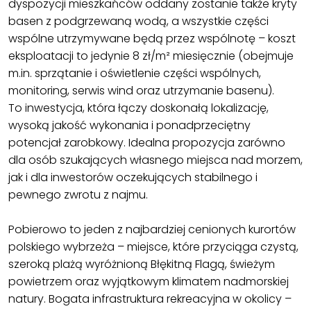
dyspozycji mieszkańców oddany zostanie także kryty
basen z podgrzewaną wodą, a wszystkie części
wspólne utrzymywane będą przez wspólnotę – koszt
eksploatacji to jedynie 8 zł/m² miesięcznie (obejmuje
m.in. sprzątanie i oświetlenie części wspólnych,
monitoring, serwis wind oraz utrzymanie basenu).
To inwestycja, która łączy doskonałą lokalizację,
wysoką jakość wykonania i ponadprzeciętny
potencjał zarobkowy. Idealna propozycja zarówno
dla osób szukających własnego miejsca nad morzem,
jak i dla inwestorów oczekujących stabilnego i
pewnego zwrotu z najmu.
Pobierowo to jeden z najbardziej cenionych kurortów
polskiego wybrzeża – miejsce, które przyciąga czystą,
szeroką plażą wyróżnioną Błękitną Flagą, świeżym
powietrzem oraz wyjątkowym klimatem nadmorskiej
natury. Bogata infrastruktura rekreacyjna w okolicy –