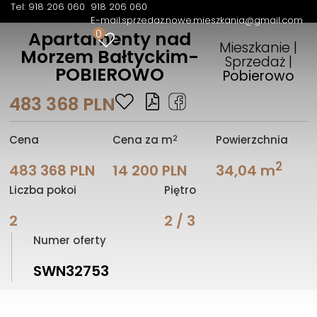
Tel: 918 206 060
918 206 060
E-mail:
sprzedaz.nowe.mieszkania@gmail.com
0
Apartamenty nad
Mieszkanie |
Morzem Bałtyckim-
Sprzedaż |
POBIEROWO
Pobierowo
483 368 PLN
2
Cena
Cena za m
Powierzchnia
2
483 368 PLN
14 200 PLN
34,04 m
Liczba pokoi
Piętro
2
2 / 3
Numer oferty
SWN32753