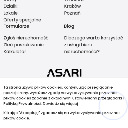
Działki
Kraków
Lokale
Poznań
Oferty specjalne
Formularze
Blog
Zgłoś nieruchomość
Dlaczego warto korzystać
Zleć poszukiwanie
z usługi biura
Kalkulator
nieruchomości?
Znajdziesz nas tu
Ta strona używa plików cookies. Kontynuując przeglądanie
naszej strony, wyrażasz zgodę na wykorzystywanie przez nas
plików cookies zgodnie z aktualnymi ustawieniami przeglądarki i
Polityką Prywatności.
Dowiedz się więcej
Hej! Chętnie Ci pomogę
© 2026 Wszystkie prawa zastrzeżone | Program dla biur
Klikając "Akceptuję" zgadasz się na wykorzystywanie przez nas
nieruchomości - asaricrm.com
plików cookie.