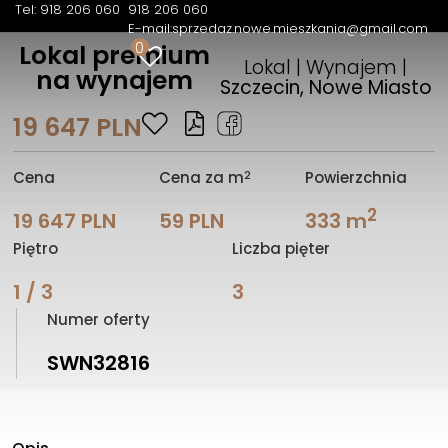
Tel: 918 206 060
918 206 060
E-mail:
sprzedaz.nowe.mieszkania@gmail.com
0
Lokal premium
Lokal | Wynajem |
na wynajem
Szczecin, Nowe Miasto
19 647 PLN
2
Cena
Cena za m
Powierzchnia
2
19 647 PLN
59 PLN
333 m
Piętro
Liczba pięter
1 / 3
3
Numer oferty
SWN32816