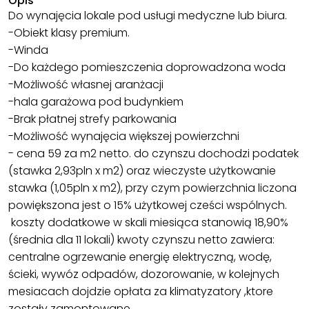
Opis
Do wynajęcia lokale pod usługi medyczne lub biura.
-Obiekt klasy premium.
-Winda
-Do każdego pomieszczenia doprowadzona woda
-Możliwość własnej aranżacji
-hala garażowa pod budynkiem
-Brak płatnej strefy parkowania
-Możliwość wynajęcia większej powierzchni
- cena 59 za m2 netto. do czynszu dochodzi podatek
(stawka 2,93pln x m2) oraz wieczyste użytkowanie
stawka (1,05pln x m2), przy czym powierzchnia liczona
powiększona jest o 15% użytkowej cześci wspólnych.
koszty dodatkowe w skali miesiąca stanowią 18,90%
(średnia dla 11 lokali) kwoty czynszu netto zawiera:
centralne ogrzewanie energię elektryczną, wodę,
ścieki, wywóz odpadów, dozorowanie, w kolejnych
mesiacach dojdzie opłata za klimatyzatory ,ktore
zostały zamontowane