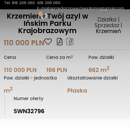
Tel: 918 206 060
918 206 060
E-mail:
sprzedaz.nowe.mieszkania@gmail.com
0
Krzemień | Twój azyl w
Działka |
Ińskim Parku
Sprzedaż |
Krajobrazowym
Krzemień
110 000 PLN
2
Cena
Cena za m
Pow. działki
2
110 000 PLN
166 PLN
662 m
Pow. działki - jednostka
Ukształtowanie działki
2
m
Płaska
Numer oferty
SWN32796