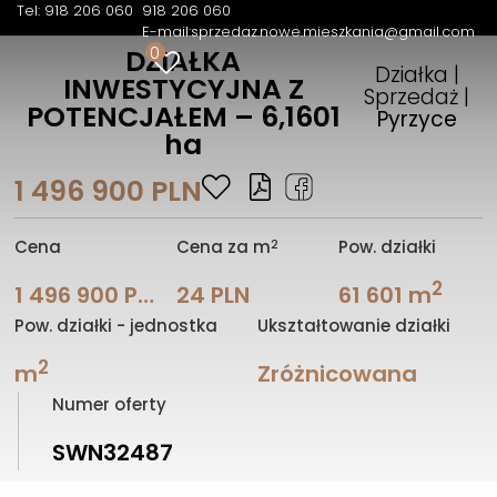
Tel: 918 206 060
918 206 060
E-mail:
sprzedaz.nowe.mieszkania@gmail.com
0
DZIAŁKA
Działka |
INWESTYCYJNA Z
Sprzedaż |
POTENCJAŁEM – 6,1601
Pyrzyce
ha
1 496 900 PLN
2
Cena
Cena za m
Pow. działki
2
1 496 900 PLN
24 PLN
61 601 m
Pow. działki - jednostka
Ukształtowanie działki
2
m
Zróżnicowana
Numer oferty
SWN32487