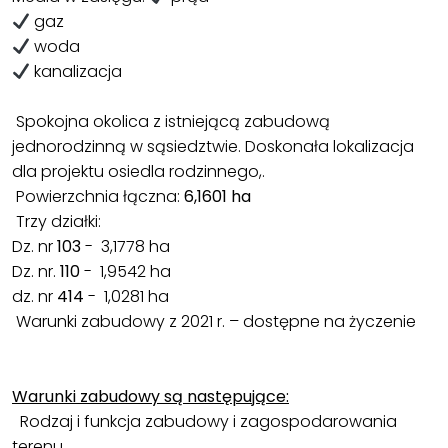
gaz
woda
kanalizacja
Spokojna okolica z istniejącą zabudową
jednorodzinną w sąsiedztwie. Doskonała lokalizacja
dla projektu osiedla rodzinnego,.
Powierzchnia łączna:
6,1601 ha
Trzy działki:
Dz. nr
103
- 3,1778 ha
Dz. nr.
110
- 1,9542 ha
dz. nr
414
- 1,0281 ha
Warunki zabudowy z 2021 r. – dostępne na życzenie
Warunki zabudowy są następujące:
Rodzaj i funkcja zabudowy i zagospodarowania
terenu