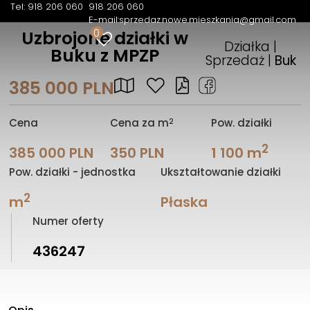
Tel: 918 206 060
918 206 060
E-mail:
sprzedaz.nowe.mieszkania@gmail.com
0
Uzbrojone działki w
Działka |
Buku z MPZP
Sprzedaż |
Buk
385 000 PLN
2
Cena
Cena za m
Pow. działki
2
385 000 PLN
350 PLN
1 100 m
Pow. działki - jednostka
Ukształtowanie działki
2
m
Płaska
Numer oferty
436247